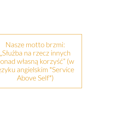
Nasze motto brzmi:
„Służba na rzecz innych
onad własną korzyść” (w
ęzyku angielskim "Service
Above Self")