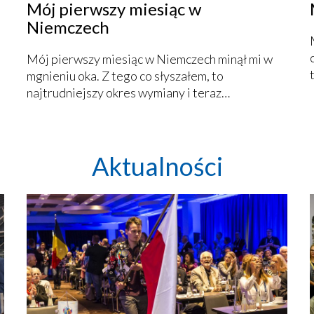
Mój pierwszy miesiąc w
Niemczech
Mój pierwszy miesiąc w Niemczech minął mi w
mgnieniu oka. Z tego co słyszałem, to
najtrudniejszy okres wymiany i teraz…
Aktualności