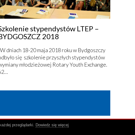
Szkolenie stypendystów LTEP –
BYDGOSZCZ 2018
W dniach 18-20 maja 2018 roku w Bydgoszczy
odbyło się szkolenie przyszłych stypendystów
wymiany młodzieżowej Rotary Youth Exchange.
62…
każdej przeglądarki.
Dowiedz się więcej