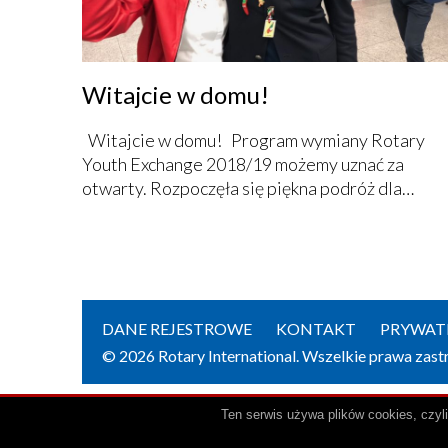
Witajcie w domu!
Witajcie w domu! Program wymiany Rotary
Youth Exchange 2018/19 możemy uznać za
otwarty. Rozpoczęła się piękna podróż dla…
DANE REJESTROWE
KONTAKT
PRYWATN
© 2026 Rotary International. Wszelkie prawa zast
Ten serwis używa plików cookies, czyl