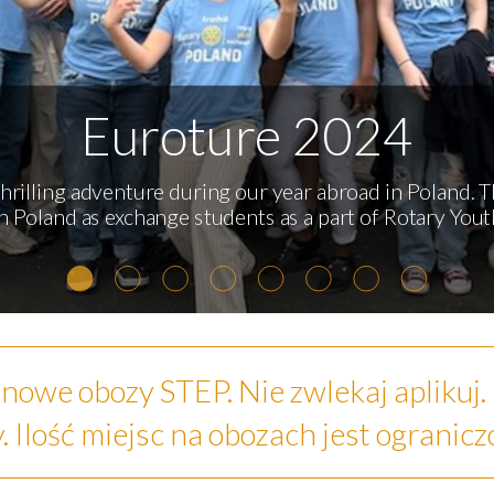
Euroture 2024
hrilling adventure during our year abroad in Poland.
in Poland as exchange students as a part of Rotary Yo
change we’ve been through some crazy experiences w
ż nowe obozy STEP. Nie zwlekaj aplikuj.
. Ilość miejsc na obozach jest ogranic