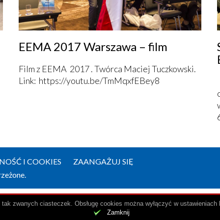
EEMA 2017 Warszawa – film
Film z EEMA 2017 . Twórca Maciej Tuczkowski.
Link: https://youtu.be/TmMqxfEBey8
OŚĆ I COOKIES
ZAANGAŻUJ SIĘ
rzeżone.
i tak zwanych ciasteczek. Obsługę cookies można wyłączyć w ustawieniach 
.
Zamknij