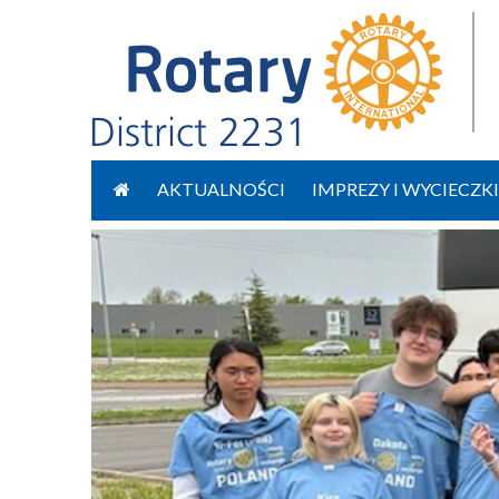
Przejdź
do
AKTUALNOŚCI
IMPREZY I WYCIECZKI
treści