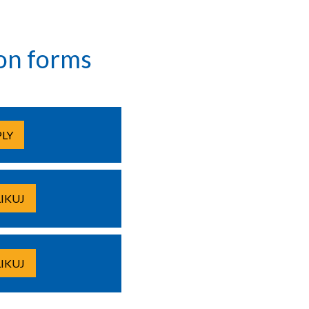
on forms
PLY
IKUJ
IKUJ