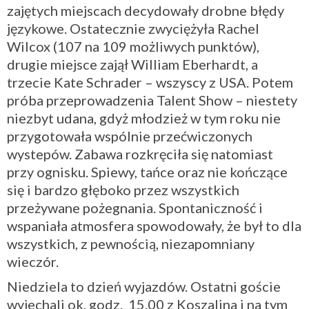
zajętych miejscach decydowały drobne błędy
językowe. Ostatecznie zwyciężyła Rachel
Wilcox (107 na 109 możliwych punktów),
drugie miejsce zajął William Eberhardt, a
trzecie Kate Schrader – wszyscy z USA. Potem
próba przeprowadzenia Talent Show – niestety
niezbyt udana, gdyż młodzież w tym roku nie
przygotowała wspólnie przećwiczonych
wystepów. Zabawa rozkręciła się natomiast
przy ognisku. Spiewy, tańce oraz nie kończące
się i bardzo głęboko przez wszystkich
przeżywane pożegnania. Spontaniczność i
wspaniała atmosfera spowodowały, że był to dla
wszystkich, z pewnością, niezapomniany
wieczór.
Niedziela to dzień wyjazdów. Ostatni goście
wyjechali ok. godz. 15.00 z Koszalina i na tym