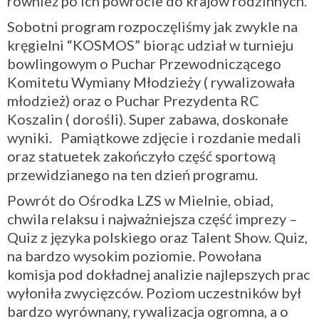
również po ich powrocie do krajów rodzinnych.
Sobotni program rozpoczęliśmy jak zwykle na
kręgielni “KOSMOS” biorąc udział w turnieju
bowlingowym o Puchar Przewodniczącego
Komitetu Wymiany Młodzieży ( rywalizowała
młodzież) oraz o Puchar Prezydenta RC
Koszalin ( dorośli). Super zabawa, doskonałe
wyniki. Pamiątkowe zdjęcie i rozdanie medali
oraz statuetek zakończyło część sportową
przewidzianego na ten dzień programu.
Powrót do Ośrodka LZS w Mielnie, obiad,
chwila relaksu i najważniejsza część imprezy –
Quiz z języka polskiego oraz Talent Show. Quiz,
na bardzo wysokim poziomie. Powołana
komisja pod dokładnej analizie najlepszych prac
wyłoniła zwycięzców. Poziom uczestników był
bardzo wyrównany, rywalizacja ogromna, a o