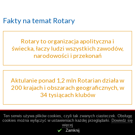
Fakty na temat Rotary
Rotary to organizacja apolityczna i
świecka, łaczy ludzi wszystkich zawodów,
narodowości i przekonań
Aktulanie ponad 1,2 mln Rotarian działa w
200 krajach i obszarach geograficznych, w
34 tysiącach klubów
Ten serwis używa plików cookies, czyli tak zwanych ciasteczek. Obsługę
cookies można wyłączyć w ustawieniach każdej przeglądarki.
Dowiedz się
więcej
.
Zamknij