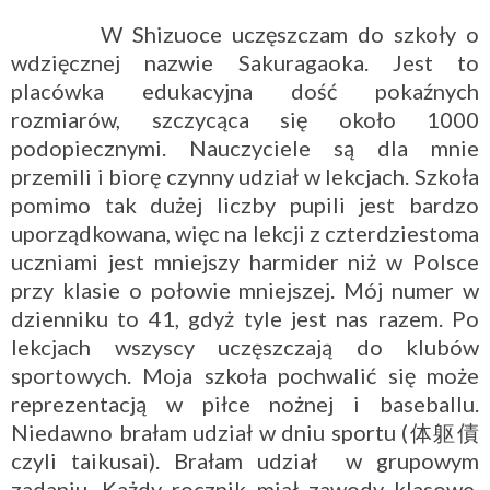
W Shizuoce uczęszczam do szkoły o
wdzięcznej nazwie Sakuragaoka. Jest to
placówka edukacyjna dość pokaźnych
rozmiarów, szczycąca się około 1000
podopiecznymi. Nauczyciele są dla mnie
przemili i biorę czynny udział w lekcjach. Szkoła
pomimo tak dużej liczby pupili jest bardzo
uporządkowana, więc na lekcji z czterdziestoma
uczniami jest mniejszy harmider niż w Polsce
przy klasie o połowie mniejszej. Mój numer w
dzienniku to 41, gdyż tyle jest nas razem. Po
lekcjach wszyscy uczęszczają do klubów
sportowych. Moja szkoła pochwalić się może
reprezentacją w piłce nożnej i baseballu.
Niedawno brałam udział w dniu sportu (体躯債
czyli taikusai). Brałam udział w grupowym
zadaniu. Każdy rocznik miał zawody klasowe.