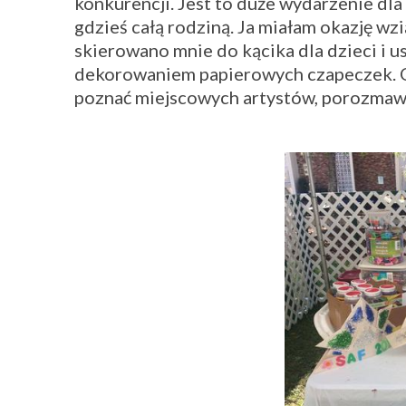
konkurencji. Jest to duże wydarzenie dla 
gdzieś całą rodziną. Ja miałam okazję wz
skierowano mnie do kącika dla dzieci i 
dekorowaniem papierowych czapeczek. O
poznać miejscowych artystów, porozmawiać