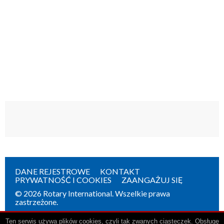
DANE REJESTROWE
KONTAKT
PRYWATNOŚĆ I COOKIES
ZAANGAŻUJ SIĘ
© 2026 Rotary International. Wszelkie prawa
zastrzeżone.
Ten serwis używa plików cookies, czyli tak zwanych ciasteczek. Obsługę