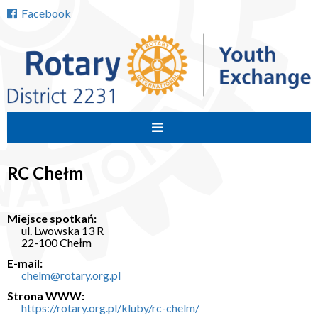
Facebook
Przejdź
do
RC Chełm
treści
Miejsce spotkań:
ul. Lwowska 13 R
22-100 Chełm
E-mail:
chelm@rotary.org.pl
Strona WWW:
https://rotary.org.pl/kluby/rc-chelm/